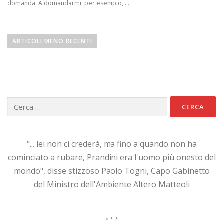
domanda. A domandarmi, per esempio, …
N
a
ARTICOLI MENO RECENTI
v
i
g
a
Ricerca
z
per:
i
o
n
"... lei non ci crederà, ma fino a quando non ha
e
cominciato a rubare, Prandini era l'uomo più onesto del
a
mondo", disse stizzoso Paolo Togni, Capo Gabinetto
r
del Ministro dell'Ambiente Altero Matteoli
t
i
* * *
c