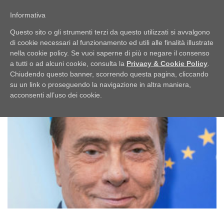
Passa
PUBBLICI IMBROGLIONI
al
Informativa
Menu
contenuto
Obiettivo: RUBARE
Questo sito o gli strumenti terzi da questo utilizzati si avvalgono
di cookie necessari al funzionamento ed utili alle finalità illustrate
nella cookie policy. Se vuoi saperne di più o negare il consenso
HOME
LO SCAFFALE
NOTIZIE
TAG:
GIUSEPPE CONTE
a tutti o ad alcuni cookie, consulta la
Privacy & Cookie Policy
.
Chiudendo questo banner, scorrendo questa pagina, cliccando
su un link o proseguendo la navigazione in altra maniera,
UFFICIO STAMPA
acconsenti all’uso dei cookie.