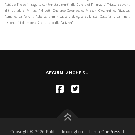
Raffaele Tito ed in seguito confermata davanti alla Gurdia di Finanza di Trieste e davanti
al tribunale di Milnao, PM dott. Gherardo Colombo, da Mizzan Giovanni, da Rivadossi
Romano, da Ferraris Roberto, amministratore delegato della soc. Castaria, e da "molti
responsabili di imprese facenti capo alla Castarea"
SEGUIMI ANCHE SU
Copyright © 2026 Pubblici Imbroglioni
–
Tema
OnePress
di