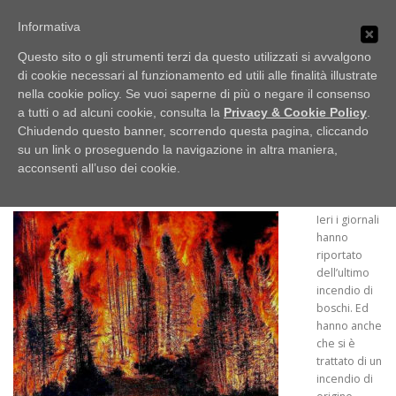
Passa
PUBBLICI IMBROGLIONI
al
Informativa
Menu
contenuto
Obiettivo: RUBARE
Questo sito o gli strumenti terzi da questo utilizzati si avvalgono
di cookie necessari al funzionamento ed utili alle finalità illustrate
nella cookie policy. Se vuoi saperne di più o negare il consenso
HOME
LO SCAFFALE
NOTIZIE
Di boschi e di piromani
a tutti o ad alcuni cookie, consulta la
Privacy & Cookie Policy
.
Chiudendo questo banner, scorrendo questa pagina, cliccando
PUBBLICATO IL
01/04/2019
DI
G. AYROLDI
su un link o proseguendo la navigazione in altra maniera,
UFFICIO STAMPA
acconsenti all’uso dei cookie.
Ieri i giornali
hanno
riportato
dell’ultimo
incendio di
boschi. Ed
hanno anche
che si è
trattato di un
incendio di