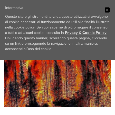
Passa
PUBBLICI IMBROGLIONI
al
Informativa
Menu
contenuto
Obiettivo: RUBARE
Questo sito o gli strumenti terzi da questo utilizzati si avvalgono
di cookie necessari al funzionamento ed utili alle finalità illustrate
nella cookie policy. Se vuoi saperne di più o negare il consenso
HOME
LO SCAFFALE
NOTIZIE
TAG:
INCENDI
a tutti o ad alcuni cookie, consulta la
Privacy & Cookie Policy
.
Chiudendo questo banner, scorrendo questa pagina, cliccando
su un link o proseguendo la navigazione in altra maniera,
UFFICIO STAMPA
acconsenti all’uso dei cookie.