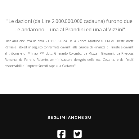
"Le dazioni (da Lire 2.000.000.000 cadauna) furono due
... e andarono ... una al Prandini ed una al Vizzini".
Dichiarazione resa in data 21.11.1996 da Dalla Zonca Agostino al PM di Trieste dottt.
Raffaele Tito ed in seguito confermata davanti alla Gurdia di Finanza di Trieste e davanti
al tribunale di Milnao, PM dott. Gherardo Colombo, da Mizzan Giovanni, da Rivadossi
Romano, da Ferraris Roberto, amministratore delegato della soc. Castaria, e da "molti
responsabili di imprese facenti capo alla Castarea"
SEGUIMI ANCHE SU