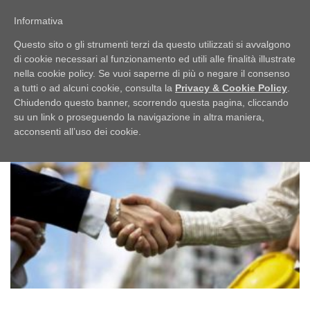
Passa
PUBBLICI IMBROGLIONI
al
Informativa
Menu
contenuto
Obiettivo: RUBARE
Questo sito o gli strumenti terzi da questo utilizzati si avvalgono
di cookie necessari al funzionamento ed utili alle finalità illustrate
nella cookie policy. Se vuoi saperne di più o negare il consenso
HOME
LO SCAFFALE
NOTIZIE
TAG:
TG
a tutti o ad alcuni cookie, consulta la
Privacy & Cookie Policy
.
Chiudendo questo banner, scorrendo questa pagina, cliccando
su un link o proseguendo la navigazione in altra maniera,
UFFICIO STAMPA
acconsenti all’uso dei cookie.