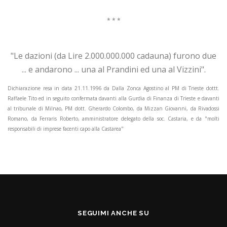
* * *
"Le dazioni (da Lire 2.000.000.000 cadauna) furono due
... e andarono ... una al Prandini ed una al Vizzini".
Dichiarazione resa in data 21.11.1996 da Dalla Zonca Agostino al PM di Trieste dottt.
Raffaele Tito ed in seguito confermata davanti alla Gurdia di Finanza di Trieste e davanti
al tribunale di Milnao, PM dott. Gherardo Colombo, da Mizzan Giovanni, da Rivadossi
Romano, da Ferraris Roberto, amministratore delegato della soc. Castaria, e da "molti
responsabili di imprese facenti capo alla Castarea"
SEGUIMI ANCHE SU