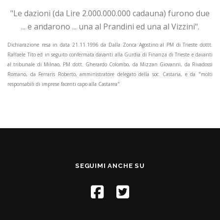
"Le dazioni (da Lire 2.000.000.000 cadauna) furono due
... e andarono ... una al Prandini ed una al Vizzini".
Dichiarazione resa in data 21.11.1996 da Dalla Zonca Agostino al PM di Trieste dottt.
Raffaele Tito ed in seguito confermata davanti alla Gurdia di Finanza di Trieste e davanti
al tribunale di Milnao, PM dott. Gherardo Colombo, da Mizzan Giovanni, da Rivadossi
Romano, da Ferraris Roberto, amministratore delegato della soc. Castaria, e da "molti
responsabili di imprese facenti capo alla Castarea"
SEGUIMI ANCHE SU