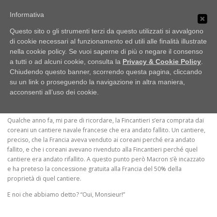
Passa
PUBBLICI IMBROGLIONI
al
Informativa
Menu
contenuto
Obiettivo: RUBARE
Questo sito o gli strumenti terzi da questo utilizzati si avvalgono
di cookie necessari al funzionamento ed utili alle finalità illustrate
nella cookie policy. Se vuoi saperne di più o negare il consenso
HOME
LO SCAFFALE
NOTIZIE
E NON È TUTTO!
a tutti o ad alcuni cookie, consulta la
Privacy & Cookie Policy
.
Chiudendo questo banner, scorrendo questa pagina, cliccando
PUBBLICATO IL
01/10/2021
DI
G. AYROLDI
su un link o proseguendo la navigazione in altra maniera,
UFFICIO STAMPA
acconsenti all’uso dei cookie.
Qualche anno fa, mi pare di ricordare, la Fincantieri s’era comprata dai
coreani un cantiere navale francese che era andato fallito. Un cantiere,
preciso, che la Francia aveva venduto ai coreani perché era andato
fallito, e che i coreani avevano rivenduto alla Fincantieri perché quel
cantiere era andato rifallito. A questo punto però Macron s’è incazzato
e ha preteso la concessione gratuita alla Francia del 50% della
proprietà di quel cantiere.
E noi che abbiamo detto? “Oui, Monsieur!”