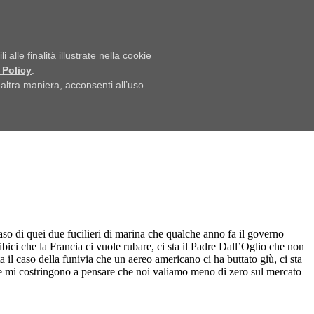
alle finalità illustrate nella cookie
 Policy
.
ltra maniera, acconsenti all’uso
aso di quei due fucilieri di marina che qualche anno fa il governo
bici che la Francia ci vuole rubare, ci sta il Padre Dall’Oglio che non
a il caso della funivia che un aereo americano ci ha buttato giù, ci sta
” che mi costringono a pensare che noi valiamo meno di zero sul mercato