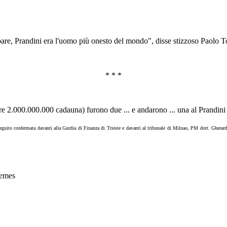
ubare, Prandini era l'uomo più onesto del mondo", disse stizzoso Paolo 
* * *
re 2.000.000.000 cadauna) furono due ... e andarono ... una al Prandini 
 seguito confermata davanti alla Gurdia di Finanza di Trieste e davanti al tribunale di Milnao, PM dott. Ghe
emes