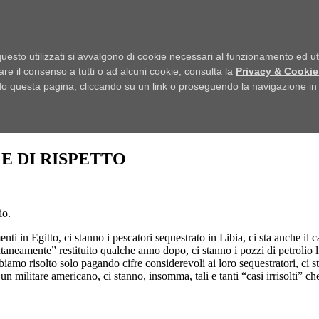
uesto utilizzati si avvalgono di cookie necessari al funzionamento ed utili 
are il consenso a tutti o ad alcuni cookie, consulta la
Privacy & Cookie
 questa pagina, cliccando su un link o proseguendo la navigazione in a
E DI RISPETTO
io.
 in Egitto, ci stanno i pescatori sequestrato in Libia, ci sta anche il c
taneamente” restituito qualche anno dopo, ci stanno i pozzi di petrolio li
iamo risolto solo pagando cifre considerevoli ai loro sequestratori, ci st
a un militare americano, ci stanno, insomma, tali e tanti “casi irrisolti