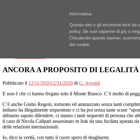
Passa
Pubblici Imbroglioni
al
Informativa
Obiettivo: RUBARE
contenuto
Questo sito o gli strumenti terzi da q
Menu
policy. Se vuoi saperne di più o neg
Chiudendo questo banner, scorrendo
Home
dei cookie.
Lo Scaffale
Notizie
Ufficio Stampa
ANCORA A PROPOSITO DI LEGALITÀ 
Pubblicato il
12/11/2020
12/11/2020
di
G. Ayroldi
E non è che ci hanno fregato solo il Monte Bianco. C’è molto di pegg
C’è anche Giulio Regeni, torturato ed ammazzato senza tanti complimenti
indiano ha illegalmente sequestrato e ci ha poi senza tante scuse “spon
abbiamo saputo difendere, ci stanno i tanti sequestri di persona che abb
il caso di Nicola Calipari assassinato in Irak da una fucilata sparata d
delle relazioni internazionali.
Io, dico la verità, con tutto il cuore spero di sbagliarmi.