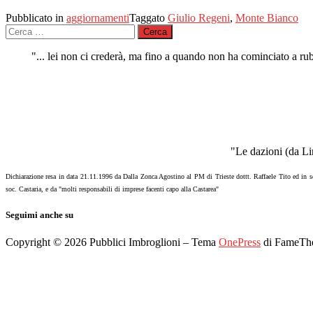
Pubblicato in
aggiornamenti
Taggato
Giulio Regeni
,
Monte Bianco
Ricerca
per:
"... lei non ci crederà, ma fino a quando non ha cominciato a r
"Le dazioni (da Li
Dichiarazione resa in data 21.11.1996 da Dalla Zonca Agostino al PM di Trieste dottt. Raffaele Tito ed in
soc. Castaria, e da "molti responsabili di imprese facenti capo alla Castarea"
Seguimi anche su
Copyright © 2026 Pubblici Imbroglioni
–
Tema
OnePress
di FameTh