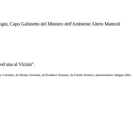
Togni, Capo Gabinetto del Ministro dell'Ambiente Altero Matteoli
ed una al Vizzini".
rardo Colombo, da Mizzan Giovanni, da Rivadossi Romano, da Ferraris Roberto, amministratore delegato della