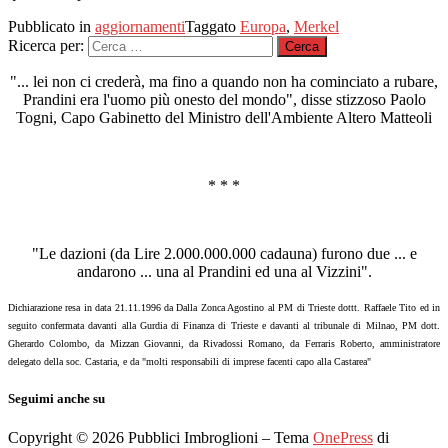
Pubblicato in
aggiornamenti
Taggato
Europa
,
Merkel
Ricerca per:
"... lei non ci crederà, ma fino a quando non ha cominciato a rubare,
Prandini era l'uomo più onesto del mondo", disse stizzoso Paolo
Togni, Capo Gabinetto del Ministro dell'Ambiente Altero Matteoli
* * *
"Le dazioni (da Lire 2.000.000.000 cadauna) furono due ... e
andarono ... una al Prandini ed una al Vizzini".
Dichiarazione resa in data 21.11.1996 da Dalla Zonca Agostino al PM di Trieste dottt. Raffaele Tito ed in
seguito confermata davanti alla Gurdia di Finanza di Trieste e davanti al tribunale di Milnao, PM dott.
Gherardo Colombo, da Mizzan Giovanni, da Rivadossi Romano, da Ferraris Roberto, amministratore
delegato della soc. Castaria, e da "molti responsabili di imprese facenti capo alla Castarea"
Seguimi anche su
Copyright © 2026 Pubblici Imbroglioni
–
Tema
OnePress
di