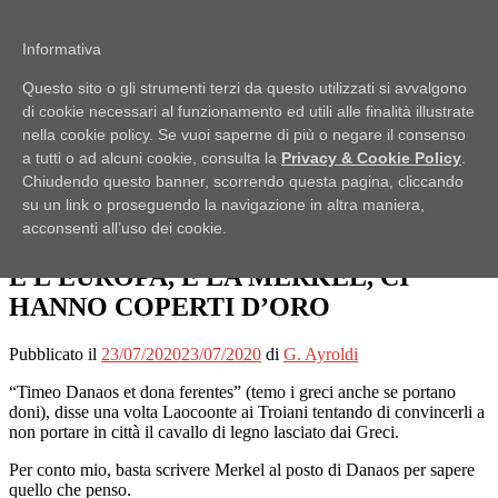
Passa al contenuto
Informativa
Pubblici Imbroglioni
Questo sito o gli strumenti terzi da questo utilizzati si avvalgono
Obiettivo: RUBARE
di cookie necessari al funzionamento ed utili alle finalità illustrate
Menu
nella cookie policy. Se vuoi saperne di più o negare il consenso
a tutti o ad alcuni cookie, consulta la
Privacy & Cookie Policy
.
Home
Chiudendo questo banner, scorrendo questa pagina, cliccando
Lo Scaffale
su un link o proseguendo la navigazione in altra maniera,
Notizie
acconsenti all’uso dei cookie.
Ufficio Stampa
E L’EUROPA, E LA MERKEL, CI
HANNO COPERTI D’ORO
Pubblicato il
23/07/2020
23/07/2020
di
G. Ayroldi
“Timeo Danaos et dona ferentes” (temo i greci anche se portano
doni), disse una volta Laocoonte ai Troiani tentando di convincerli a
non portare in città il cavallo di legno lasciato dai Greci.
Per conto mio, basta scrivere Merkel al posto di Danaos per sapere
quello che penso.