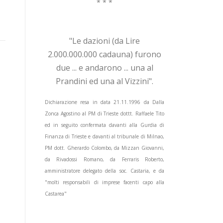
* * *
"Le dazioni (da Lire
2.000.000.000 cadauna) furono
due ... e andarono ... una al
Prandini ed una al Vizzini".
Dichiarazione resa in data 21.11.1996 da Dalla
Zonca Agostino al PM di Trieste dottt. Raffaele Tito
ed in seguito confermata davanti alla Gurdia di
Finanza di Trieste e davanti al tribunale di Milnao,
PM dott. Gherardo Colombo, da Mizzan Giovanni,
da Rivadossi Romano, da Ferraris Roberto,
amministratore delegato della soc. Castaria, e da
"molti responsabili di imprese facenti capo alla
Castarea"