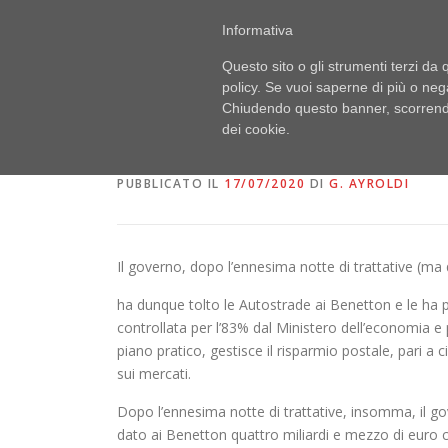
Passa
PUBBLICI IMBROGLIONI
Informativa
al
Obiettivo: RUBARE
contenuto
Questo sito o gli strumenti terzi da q
policy. Se vuoi saperne di più o neg
Chiudendo questo banner, scorrendo
E LE AUTOSTRADE TO
dei cookie.
PUBBLICATO IL
17/07/2020
DI
G. AYROLDI
Il governo, dopo l’ennesima notte di trattative (m
ha dunque tolto le Autostrade ai Benetton e le ha pa
controllata per l’83% dal Ministero dell’economia e 
piano pratico, gestisce il risparmio postale, pari a c
sui mercati.
Dopo l’ennesima notte di trattative, insomma, il 
dato ai Benetton quattro miliardi e mezzo di euro c