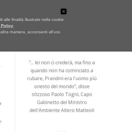
LO SCAFFALE
NOTIZIE
UFFICIO STAMPA
alle finalità illustrate nella cookie
 Policy
.
ltra maniera, acconsenti all’uso
Ricerca
per:
"... lei non ci crederà, ma fino a
quando non ha cominciato a
rubare, Prandini era l'uomo più
onesto del mondo", disse
stizzoso Paolo Togni, Capo
l
Gabinetto del Ministro
a
dell'Ambiente Altero Matteoli
e