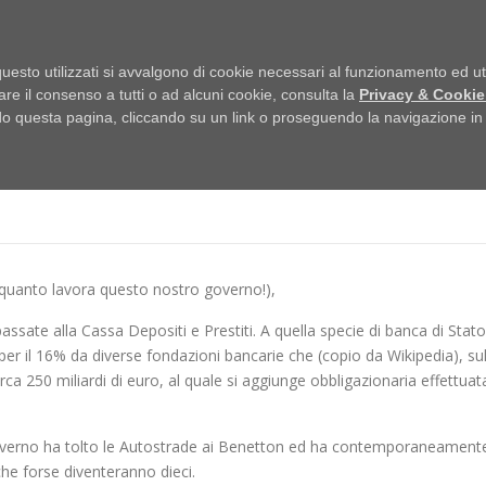
HOME
uesto utilizzati si avvalgono di cookie necessari al funzionamento ed utili 
are il consenso a tutti o ad alcuni cookie, consulta la
Privacy & Cookie
 questa pagina, cliccando su un link o proseguendo la navigazione in a
RNARONO PUBBLICHE
a quanto lavora questo nostro governo!),
ssate alla Cassa Depositi e Prestiti. A quella specie di banca di Stato
per il 16% da diverse fondazioni bancarie che (copio da Wikipedia), su
irca 250 miliardi di euro, al quale si aggiunge obbligazionaria effettuat
governo ha tolto le Autostrade ai Benetton ed ha contemporaneament
he forse diventeranno dieci.