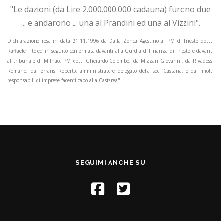
"Le dazioni (da Lire 2.000.000.000 cadauna) furono due
... e andarono ... una al Prandini ed una al Vizzini".
Dichiarazione resa in data 21.11.1996 da Dalla Zonca Agostino al PM di Trieste dottt.
Raffaele Tito ed in seguito confermata davanti alla Gurdia di Finanza di Trieste e davanti
al tribunale di Milnao, PM dott. Gherardo Colombo, da Mizzan Giovanni, da Rivadossi
Romano, da Ferraris Roberto, amministratore delegato della soc. Castaria, e da "molti
responsabili di imprese facenti capo alla Castarea"
SEGUIMI ANCHE SU