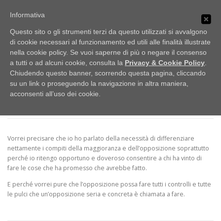
Passa
PUBBLICI IMBROGLIONI
al
Informativa
Menu
contenuto
Obiettivo: RUBARE
Questo sito o gli strumenti terzi da questo utilizzati si avvalgono
di cookie necessari al funzionamento ed utili alle finalità illustrate
nella cookie policy. Se vuoi saperne di più o negare il consenso
HOME
LO SCAFFALE
NOTIZIE
MA TORNIAMO ALL’ARGOMENTO
a tutti o ad alcuni cookie, consulta la
Privacy & Cookie Policy
.
Chiudendo questo banner, scorrendo questa pagina, cliccando
DISCUSSO UN PAIO DI POST FA
su un link o proseguendo la navigazione in altra maniera,
UFFICIO STAMPA
acconsenti all’uso dei cookie.
PUBBLICATO IL
13/05/2020
DI
G. AYROLDI
Vorrei precisare che io ho parlato della necessità di differenziare
nettamente i compiti della maggioranza e dell’opposizione soprattutto
perché io ritengo opportuno e doveroso consentire a chi ha vinto di
fare le cose che ha promesso che avrebbe fatto.
E perché vorrei pure che l’opposizione possa fare tutti i controlli e tutte
le pulci che un’opposizione seria e concreta è chiamata a fare.