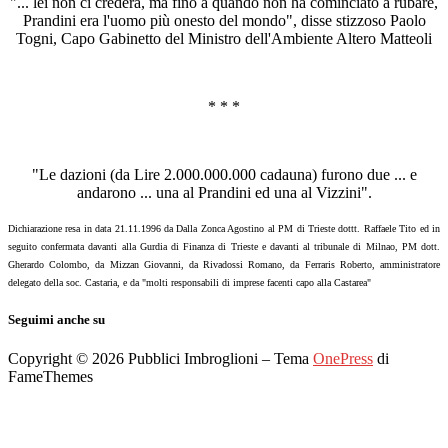
"... lei non ci crederà, ma fino a quando non ha cominciato a rubare,
Prandini era l'uomo più onesto del mondo", disse stizzoso Paolo
Togni, Capo Gabinetto del Ministro dell'Ambiente Altero Matteoli
* * *
"Le dazioni (da Lire 2.000.000.000 cadauna) furono due ... e
andarono ... una al Prandini ed una al Vizzini".
Dichiarazione resa in data 21.11.1996 da Dalla Zonca Agostino al PM di Trieste dottt. Raffaele Tito ed in
seguito confermata davanti alla Gurdia di Finanza di Trieste e davanti al tribunale di Milnao, PM dott.
Gherardo Colombo, da Mizzan Giovanni, da Rivadossi Romano, da Ferraris Roberto, amministratore
delegato della soc. Castaria, e da "molti responsabili di imprese facenti capo alla Castarea"
Seguimi anche su
Copyright © 2026 Pubblici Imbroglioni
–
Tema
OnePress
di
FameThemes