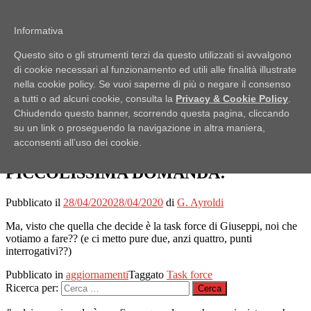
Passa al contenuto
Informativa
Pubblici Imbroglioni
Questo sito o gli strumenti terzi da questo utilizzati si avvalgono
Obiettivo: RUBARE
di cookie necessari al funzionamento ed utili alle finalità illustrate
Menu
nella cookie policy. Se vuoi saperne di più o negare il consenso
a tutti o ad alcuni cookie, consulta la
Privacy & Cookie Policy
.
Home
Chiudendo questo banner, scorrendo questa pagina, cliccando
Lo Scaffale
su un link o proseguendo la navigazione in altra maniera,
Notizie
acconsenti all’uso dei cookie.
Ufficio Stampa
PICCOLISSIMA DOMANDA:
Pubblicato il
28/04/2020
28/04/2020
di
G. Ayroldi
Ma, visto che quella che decide è la task force di Giuseppi, noi che
votiamo a fare?? (e ci metto pure due, anzi quattro, punti
interrogativi??)
Pubblicato in
aggiornamenti
Taggato
Task force
Ricerca per: