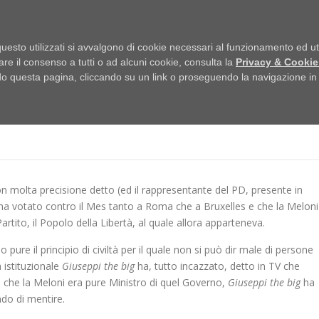
HOME
uesto utilizzati si avvalgono di cookie necessari al funzionamento ed utili 
are il consenso a tutti o ad alcuni cookie, consulta la
Privacy & Cookie
 questa pagina, cliccando su un link o proseguendo la navigazione in a
 CHE DI GIUSEPPI NON MI FIDO
 molta precisione detto (ed il rappresentante del PD, presente in
ha votato contro il Mes tanto a Roma che a Bruxelles e che la Meloni
artito, il Popolo della Libertà, al quale allora apparteneva.
pure il principio di civiltà per il quale non si può dir male di persone
 istituzionale
Giuseppi the big
ha, tutto incazzato, detto in TV che
e che la Meloni era pure Ministro di quel Governo,
Giuseppi the big
ha
do di mentire.