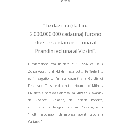
* * *
"Le dazioni (da Lire
2.000.000.000 cadauna) furono
due ... e andarono ... una al
Prandini ed una al Vizzini".
Dichiarazione resa in data 21.11.1996 da Dalla
Zonca Agostino al PM di Trieste dottt. Raffaele Tito
ed in seguito confermata davanti alla Gurdia di
Finanza di Trieste e davanti al tribunale di Milnao,
PM dott. Gherardo Colombo, da Mizzan Giovanni,
da Rivadossi Romano, da Ferraris Roberto,
amministratore delegato della soc. Castaria, e da
"molti responsabili di imprese facenti capo alla
Castarea"