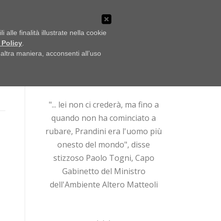
LO SCAFFALE
NOTIZIE
UFFICIO STAMPA
alle finalità illustrate nella cookie
 Policy
.
ltra maniera, acconsenti all’uso
Ricerca
per:
"... lei non ci crederà, ma fino a
quando non ha cominciato a
rubare, Prandini era l'uomo più
onesto del mondo", disse
stizzoso Paolo Togni, Capo
Gabinetto del Ministro
dell'Ambiente Altero Matteoli