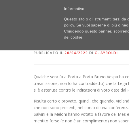
Passa
PUBBLICI IMBROGLIONI
Informativa
al
Obiettivo: RUBARE
contenuto
Questo sito o gli strumenti terzi da q
policy. Se vuoi saperne di più o neg
Chiudendo questo banner, scorrendo
E IO CONTINUO A DIRE
dei cookie.
PUBBLICATO IL
20/04/2020
DI
G. AYROLDI
Qualche sera fa a Porta a Porta Bruno Vespa ha con
trasmissione, non lo ha contraddetto) che la Lega 
si è astenuta contro le indicazioni di voto date dal P
Risulta certo e provato, quindi, che quando, violando 
che non sono presenti, nel corso di una conferenza
Salvini e la Meloni hanno votato a favore del Mes 
mentito forse (e non è un complimento) non sapen