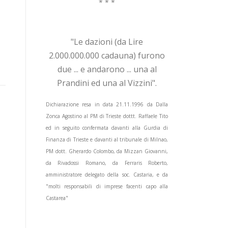
* * *
"Le dazioni (da Lire
2.000.000.000 cadauna) furono
due ... e andarono ... una al
Prandini ed una al Vizzini".
Dichiarazione resa in data 21.11.1996 da Dalla
Zonca Agostino al PM di Trieste dottt. Raffaele Tito
ed in seguito confermata davanti alla Gurdia di
Finanza di Trieste e davanti al tribunale di Milnao,
PM dott. Gherardo Colombo, da Mizzan Giovanni,
da Rivadossi Romano, da Ferraris Roberto,
amministratore delegato della soc. Castaria, e da
"molti responsabili di imprese facenti capo alla
Castarea"