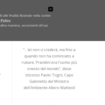
LO SCAFFALE
NOTIZIE
UFFICIO STAMPA
alle finalità illustrate nella cookie
 Policy
.
ltra maniera, acconsenti all’uso
Ricerca
per:
"... lei non ci crederà, ma fino a
quando non ha cominciato a
rubare, Prandini era l'uomo più
onesto del mondo", disse
n
stizzoso Paolo Togni, Capo
Gabinetto del Ministro
dell'Ambiente Altero Matteoli