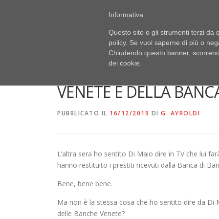
Passa
PUBBLICI IMBROGLIONI
Informativa
al
Obiettivo: RUBARE
contenuto
Questo sito o gli strumenti terzi da q
policy. Se vuoi saperne di più o neg
Chiudendo questo banner, scorrendo
DI BANCA ETRURIA, DI
dei cookie.
VENETE E DELLA BANCA
PUBBLICATO IL
16/12/2019
DI
G. AYROLDI
L’altra sera ho sentito Di Maio dire in TV che lui far
hanno restituito i prestiti ricevuti dalla Banca di Bari
Bene, bene bene.
Ma non è la stessa cosa che ho sentito dire da Di M
delle Banche Venete?