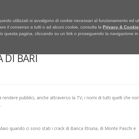
HOME
uesto utilizzati si avvalgono di cookie necessari al funzionamento ed utili 
are il consenso a tutti o ad alcuni cookie, consulta la
Privacy & Cookie
 questa pagina, cliccando su un link o proseguendo la navigazione in a
 MONTE PASCHI, DI BANCHE
 DI BARI
à rendere pubblici, anche attraverso la TV, i nomi di tutti quelli che no
.
aio quando ci sono stati i crack di Banca Etruria, di Monte Paschi e