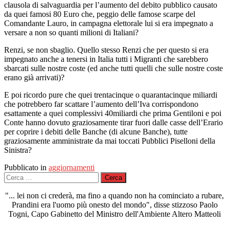
clausola di salvaguardia per l’aumento del debito pubblico causato
da quei famosi 80 Euro che, peggio delle famose scarpe del
Comandante Lauro, in campagna elettorale lui si era impegnato a
versare a non so quanti milioni di Italiani?
Renzi, se non sbaglio. Quello stesso Renzi che per questo si era
impegnato anche a tenersi in Italia tutti i Migranti che sarebbero
sbarcati sulle nostre coste (ed anche tutti quelli che sulle nostre coste
erano già arrivati)?
E poi ricordo pure che quei trentacinque o quarantacinque miliardi
che potrebbero far scattare l’aumento dell’Iva corrispondono
esattamente a quei complessivi 40miliardi che prima Gentiloni e poi
Conte hanno dovuto graziosamente tirar fuori dalle casse dell’Erario
per coprire i debiti delle Banche (di alcune Banche), tutte
graziosamente amministrate da mai toccati Pubblici Piselloni della
Sinistra?
Pubblicato in
aggiornamenti
Ricerca
per:
"... lei non ci crederà, ma fino a quando non ha cominciato a rubare,
Prandini era l'uomo più onesto del mondo", disse stizzoso Paolo
Togni, Capo Gabinetto del Ministro dell'Ambiente Altero Matteoli