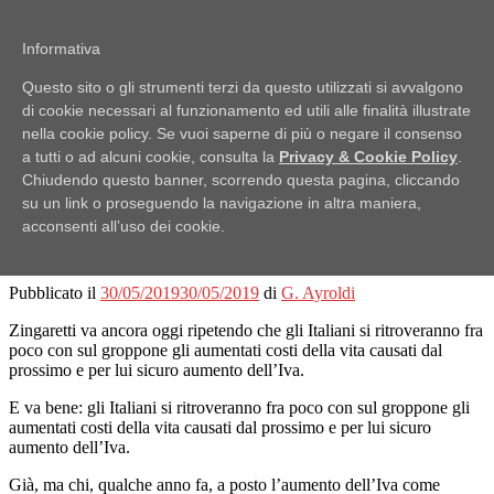
Passa
Pubblici Imbroglioni
al
Informativa
Obiettivo: RUBARE
contenuto
Questo sito o gli strumenti terzi da questo utilizzati si avvalgono
Menu
di cookie necessari al funzionamento ed utili alle finalità illustrate
nella cookie policy. Se vuoi saperne di più o negare il consenso
Home
a tutti o ad alcuni cookie, consulta la
Privacy & Cookie Policy
.
Lo Scaffale
Notizie
Chiudendo questo banner, scorrendo questa pagina, cliccando
Ufficio Stampa
su un link o proseguendo la navigazione in altra maniera,
acconsenti all’uso dei cookie.
E parliamo di Zingaretti
Pubblicato il
30/05/2019
30/05/2019
di
G. Ayroldi
Zingaretti va ancora oggi ripetendo che gli Italiani si ritroveranno fra
poco con sul groppone gli aumentati costi della vita causati dal
prossimo e per lui sicuro aumento dell’Iva.
E va bene: gli Italiani si ritroveranno fra poco con sul groppone gli
aumentati costi della vita causati dal prossimo e per lui sicuro
aumento dell’Iva.
Già, ma chi, qualche anno fa, a posto l’aumento dell’Iva come