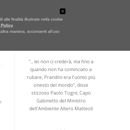
LO SCAFFALE
NOTIZIE
UFFICIO STAMPA
alle finalità illustrate nella cookie
 Policy
.
ltra maniera, acconsenti all’uso
Ricerca
per:
"... lei non ci crederà, ma fino a
quando non ha cominciato a
rubare, Prandini era l'uomo più
onesto del mondo", disse
stizzoso Paolo Togni, Capo
Gabinetto del Ministro
o
dell'Ambiente Altero Matteoli