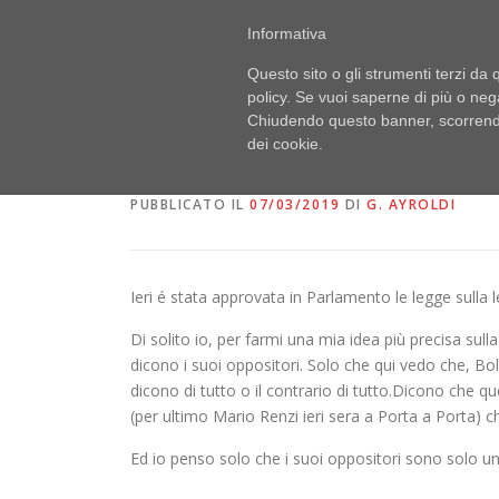
Passa
PUBBLICI IMBROGLIONI
Informativa
al
Obiettivo: RUBARE
contenuto
Questo sito o gli strumenti terzi da q
policy. Se vuoi saperne di più o neg
Chiudendo questo banner, scorrendo
QUALCUNO MI DICA C
dei cookie.
PUBBLICATO IL
07/03/2019
DI
G. AYROLDI
Ieri é stata approvata in Parlamento le legge sulla
Di solito io, per farmi una mia idea più precisa sull
dicono i suoi oppositori. Solo che qui vedo che, Bo
dicono di tutto o il contrario di tutto.Dicono che 
(per ultimo Mario Renzi ieri sera a Porta a Porta) c
Ed io penso solo che i suoi oppositori sono solo un 