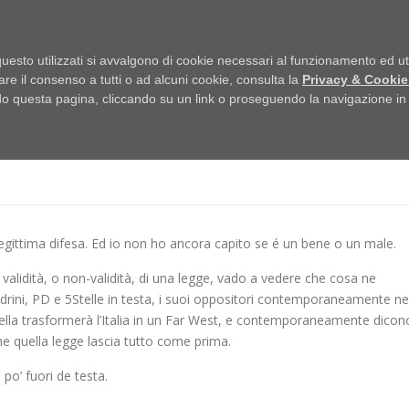
HOME
uesto utilizzati si avvalgono di cookie necessari al funzionamento ed utili 
are il consenso a tutti o ad alcuni cookie, consulta la
Privacy & Cookie
 questa pagina, cliccando su un link o proseguendo la navigazione in a
HE COSA DEBBO PENSARE
 legittima difesa. Ed io non ho ancora capito se é un bene o un male.
a validità, o non-validità, di una legge, vado a vedere che cosa ne
ldrini, PD e 5Stelle in testa, i suoi oppositori contemporaneamente ne
quella trasformerà l’Italia in un Far West, e contemporaneamente dicon
he quella legge lascia tutto come prima.
po’ fuori de testa.