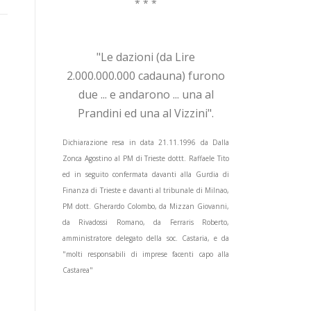
* * *
"Le dazioni (da Lire
2.000.000.000 cadauna) furono
due ... e andarono ... una al
Prandini ed una al Vizzini".
Dichiarazione resa in data 21.11.1996 da Dalla
Zonca Agostino al PM di Trieste dottt. Raffaele Tito
ed in seguito confermata davanti alla Gurdia di
Finanza di Trieste e davanti al tribunale di Milnao,
PM dott. Gherardo Colombo, da Mizzan Giovanni,
da Rivadossi Romano, da Ferraris Roberto,
amministratore delegato della soc. Castaria, e da
"molti responsabili di imprese facenti capo alla
Castarea"