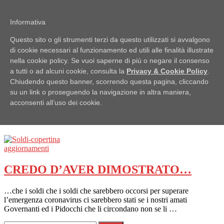
Passa
Pubblici Imbroglioni
al
Informativa
Obiettivo: RUBARE
contenuto
Questo sito o gli strumenti terzi da questo utilizzati si avvalgono
Menu
di cookie necessari al funzionamento ed utili alle finalità illustrate
nella cookie policy. Se vuoi saperne di più o negare il consenso
Home
a tutti o ad alcuni cookie, consulta la
Privacy & Cookie Policy
.
Lo Scaffale
Notizie
Chiudendo questo banner, scorrendo questa pagina, cliccando
Ufficio Stampa
su un link o proseguendo la navigazione in altra maniera,
acconsenti all’uso dei cookie.
Tag:
Soldi
aggiornamenti
CREDO D’AVER DIMOSTRATO…
…che i soldi che i soldi che sarebbero occorsi per superare
l’emergenza coronavirus ci sarebbero stati se i nostri amati
Governanti ed i Pidocchi che li circondano non se li …