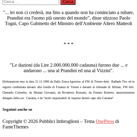
Ricerca
per:
"... lei non ci crederà, ma fino a quando non ha cominciato a rubare,
Prandini era l'uomo più onesto del mondo", disse stizzoso Paolo
Togni, Capo Gabinetto del Ministro dell'Ambiente Altero Matteoli
* * *
"Le dazioni (da Lire 2.000.000.000 cadauna) furono due ... e
andarono ... una al Prandini ed una al Vizzini".
Dichiarazione resa in data 21.11.1996 da Dalla Zonca Agostino al PM di Trieste dottt. Raffaele Tito ed in
seguito confermata davanti alla Gurdia di Finanza di Trieste e davanti al tribunale di Milnao, PM dott.
Gherardo Colombo, da Mizzan Giovanni, da Rivadossi Romano, da Ferraris Roberto, amministratore
delegato della soc. Castaria, e da "molti responsabili di imprese facenti capo alla Castarea"
Seguimi anche su
Copyright © 2026 Pubblici Imbroglioni
–
Tema
OnePress
di
FameThemes