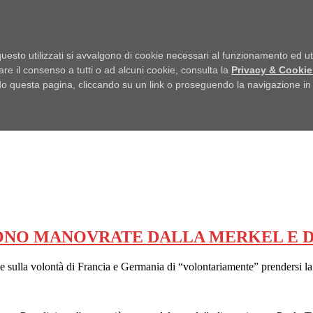
uesto utilizzati si avvalgono di cookie necessari al funzionamento ed utili 
are il consenso a tutti o ad alcuni cookie, consulta la
Privacy & Cookie
 questa pagina, cliccando su un link o proseguendo la navigazione in a
SONO MANOVRATE DALLA MERKEL E 
e sulla volontà di Francia e Germania di “volontariamente” prendersi l