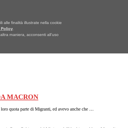
alle finalità illustrate nella cookie
 Policy
.
ltra maniera, acconsenti all’uso
DA MACRON
a loro quota parte di Migranti, ed avevo anche che …