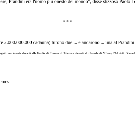
ubare, Prandini era l'uomo più onesto del mondo", disse stizzoso Paolo 
* * *
re 2.000.000.000 cadauna) furono due ... e andarono ... una al Prandini 
 seguito confermata davanti alla Gurdia di Finanza di Trieste e davanti al tribunale di Milnao, PM dott. Ghe
emes