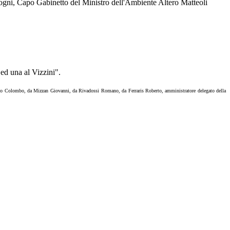
Togni, Capo Gabinetto del Ministro dell'Ambiente Altero Matteoli
ed una al Vizzini".
rardo Colombo, da Mizzan Giovanni, da Rivadossi Romano, da Ferraris Roberto, amministratore delegato della