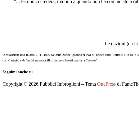
"... lei non ci crederà, ma fino a quando non ha cominciato a r
"Le dazioni (da Li
Dichiarazione resa in data 21.11.1996 da Dalla Zonca Agostino al PM di Trieste dottt. Raffaele Tito ed in
soc. Castaria, e da "molti responsabili di imprese facenti capo alla Castarea"
Seguimi anche su
Copyright © 2026 Pubblici Imbroglioni
–
Tema
OnePress
di FameTh