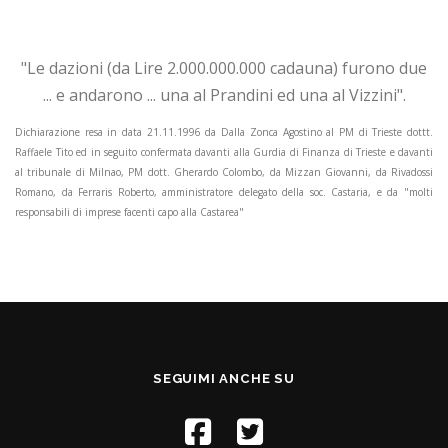
"Le dazioni (da Lire 2.000.000.000 cadauna) furono due
... e andarono ... una al Prandini ed una al Vizzini".
Dichiarazione resa in data 21.11.1996 da Dalla Zonca Agostino al PM di Trieste dottt.
Raffaele Tito ed in seguito confermata davanti alla Gurdia di Finanza di Trieste e davanti
al tribunale di Milnao, PM dott. Gherardo Colombo, da Mizzan Giovanni, da Rivadossi
Romano, da Ferraris Roberto, amministratore delegato della soc. Castaria, e da "molti
responsabili di imprese facenti capo alla Castarea"
SEGUIMI ANCHE SU