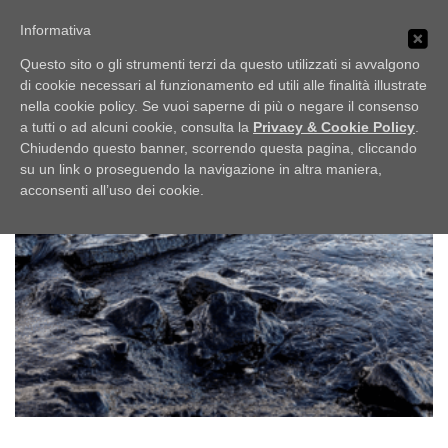
Passa
PUBBLICI IMBROGLIONI
al
Informativa
Menu
contenuto
Obiettivo: RUBARE
Questo sito o gli strumenti terzi da questo utilizzati si avvalgono
di cookie necessari al funzionamento ed utili alle finalità illustrate
nella cookie policy. Se vuoi saperne di più o negare il consenso
HOME
LO SCAFFALE
NOTIZIE
TAG:
#INQUINAMENTI
a tutti o ad alcuni cookie, consulta la
Privacy & Cookie Policy
.
Chiudendo questo banner, scorrendo questa pagina, cliccando
su un link o proseguendo la navigazione in altra maniera,
UFFICIO STAMPA
acconsenti all’uso dei cookie.