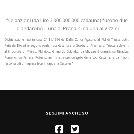
"Le dazioni (da Lire 2.000.000.000 cadauna) furono due
... e andarono ... una al Prandini ed una al Vizzini".
Dichiarazione resa in data 21.11.1996 da Dalla Zonca Agostino al PM di Trieste dottt.
Raffaele Tito ed in seguito confermata davanti alla Gurdia di Finanza di Trieste e davanti
al tribunale di Milnao, PM dott. Gherardo Colombo, da Mizzan Giovanni, da Rivadossi
Romano, da Ferraris Roberto, amministratore delegato della soc. Castaria, e da "molti
responsabili di imprese facenti capo alla Castarea"
SEGUIMI ANCHE SU