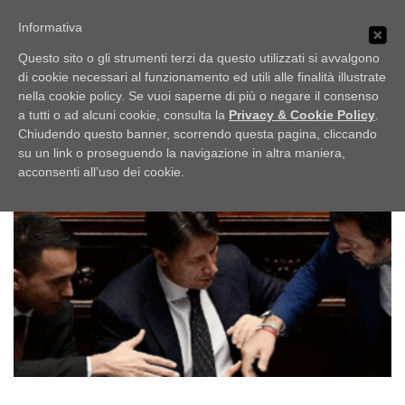
Passa
PUBBLICI IMBROGLIONI
al
Informativa
Menu
contenuto
Obiettivo: RUBARE
Questo sito o gli strumenti terzi da questo utilizzati si avvalgono
di cookie necessari al funzionamento ed utili alle finalità illustrate
nella cookie policy. Se vuoi saperne di più o negare il consenso
HOME
LO SCAFFALE
NOTIZIE
TAG:
IL PAPA
a tutti o ad alcuni cookie, consulta la
Privacy & Cookie Policy
.
Chiudendo questo banner, scorrendo questa pagina, cliccando
su un link o proseguendo la navigazione in altra maniera,
UFFICIO STAMPA
acconsenti all’uso dei cookie.