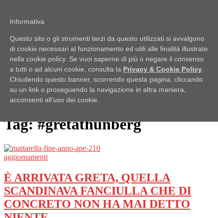
Passa al contenuto
Informativa
Pubblici Imbroglioni
Questo sito o gli strumenti terzi da questo utilizzati si avvalgono
Obiettivo: RUBARE
di cookie necessari al funzionamento ed utili alle finalità illustrate
Menu
nella cookie policy. Se vuoi saperne di più o negare il consenso
a tutti o ad alcuni cookie, consulta la
Privacy & Cookie Policy
.
Home
Chiudendo questo banner, scorrendo questa pagina, cliccando
Lo Scaffale
su un link o proseguendo la navigazione in altra maniera,
Notizie
acconsenti all’uso dei cookie.
Ufficio Stampa
Tag:
#gretathunberg
aggiornamenti
È ARRIVATA GRETA, QUELLA
SCANDINAVA FANCIULLA CHE DI
CONCRETO NON HA MAI DETTO
NIENTE,