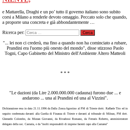
e Mattarella, Draghi e un po’ tutto il governo italiano sono subito
corsi a Milano a renderle devoto omaggio. Peccato solo che quando,
a proporre una concreta e già abbondantemente …
Ricerca per:
"... lei non ci crederà, ma fino a quando non ha cominciato a rubare,
Prandini era l'uomo più onesto del mondo", disse stizzoso Paolo
Togni, Capo Gabinetto del Ministro dell'Ambiente Altero Matteoli
* * *
"Le dazioni (da Lire 2.000.000.000 cadauna) furono due ... e
andarono ... una al Prandini ed una al Vizzini".
Dichiarazione resa in data 21.11.1996 da Dalla Zonca Agostino al PM di Trieste dottt. Raffaele Tito ed in
seguito confermata davanti alla Gurdia di Finanza di Trieste e davanti al tribunale di Milnao, PM dott.
Gherardo Colombo, da Mizzan Giovanni, da Rivadossi Romano, da Ferraris Roberto, amministratore
delegato della soc. Castaria, e da "molti responsabili di imprese facenti capo alla Castarea"