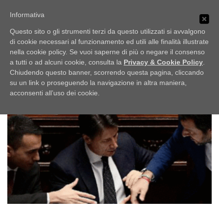
Passa
PUBBLICI IMBROGLIONI
al
Informativa
Menu
contenuto
Obiettivo: RUBARE
Questo sito o gli strumenti terzi da questo utilizzati si avvalgono
di cookie necessari al funzionamento ed utili alle finalità illustrate
nella cookie policy. Se vuoi saperne di più o negare il consenso
HOME
LO SCAFFALE
NOTIZIE
TAG:
GIUSEPPE COMTE
a tutti o ad alcuni cookie, consulta la
Privacy & Cookie Policy
.
Chiudendo questo banner, scorrendo questa pagina, cliccando
su un link o proseguendo la navigazione in altra maniera,
UFFICIO STAMPA
acconsenti all’uso dei cookie.