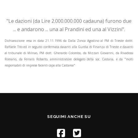
"Le dazioni (da Lire 2.000.000.000 cadauna) furono due
... e andarono ... una al Prandini ed una al Vizzini".
Dichiarazione resa in data 21.11.1996 da Dalla Zonca Agostino al PM di Trieste dottt.
Raffaele Tito ed in seguito confermata davanti alla Gurdia di Finanza di Trieste e davanti
al tribunale di Milnao, PM dott. Gherardo Colombo, da Mizzan Giovanni, da Rivadossi
Romano, da Ferraris Roberto, amministratore delegato della soc. Castaria, e da "molti
responsabili di imprese facenti capo alla Castarea"
SEGUIMI ANCHE SU