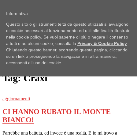
Passa al contenuto
Informativa
Pubblici Imbroglioni
Questo sito o gli strumenti terzi da questo utilizzati si avvalgono
Obiettivo: RUBARE
di cookie necessari al funzionamento ed utili alle finalità illustrate
Menu
nella cookie policy. Se vuoi saperne di più o negare il consenso
a tutti o ad alcuni cookie, consulta la
Privacy & Cookie Policy
.
Home
Chiudendo questo banner, scorrendo questa pagina, cliccando
Lo Scaffale
su un link o proseguendo la navigazione in altra maniera,
Notizie
acconsenti all’uso dei cookie.
Ufficio Stampa
Tag:
Craxi
aggiornamenti
CI HANNO RUBATO IL MONTE
BIANCO!
Parrebbe una battuta, ed invece è una realtà. E io mi trovo a