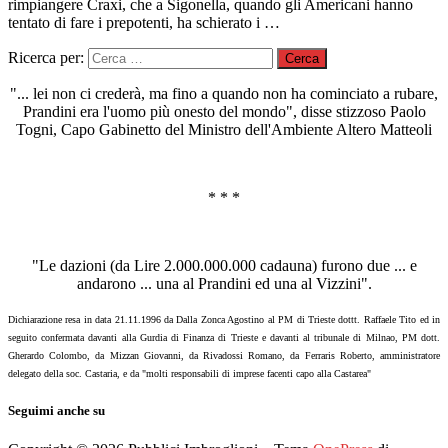
rimpiangere Craxi, che a Sigonella, quando gli Americani hanno
tentato di fare i prepotenti, ha schierato i …
Ricerca per:
"... lei non ci crederà, ma fino a quando non ha cominciato a rubare,
Prandini era l'uomo più onesto del mondo", disse stizzoso Paolo
Togni, Capo Gabinetto del Ministro dell'Ambiente Altero Matteoli
* * *
"Le dazioni (da Lire 2.000.000.000 cadauna) furono due ... e
andarono ... una al Prandini ed una al Vizzini".
Dichiarazione resa in data 21.11.1996 da Dalla Zonca Agostino al PM di Trieste dottt. Raffaele Tito ed in
seguito confermata davanti alla Gurdia di Finanza di Trieste e davanti al tribunale di Milnao, PM dott.
Gherardo Colombo, da Mizzan Giovanni, da Rivadossi Romano, da Ferraris Roberto, amministratore
delegato della soc. Castaria, e da "molti responsabili di imprese facenti capo alla Castarea"
Seguimi anche su