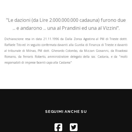
"Le dazioni (da Lire 2.000.000.000 cadauna) furono due
... e andarono ... una al Prandini ed una al Vizzini".
Dichiarazione resa in data 21.11.1996 da Dalla Zonca Agostino al PM di Trieste dottt.
Raffaele Tito ed in seguito confermata davanti alla Gurdia di Finanza di Trieste e davanti
al tribunale di Milnao, PM dott. Gherardo Colombo, da Mizzan Giovanni, da Rivadossi
Romano, da Ferraris Roberto, amministratore delegato della soc. Castaria, e da "molti
responsabili di imprese facenti capo alla Castarea"
SEGUIMI ANCHE SU