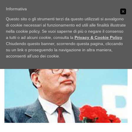
Passa
PUBBLICI IMBROGLIONI
al
Informativa
Menu
contenuto
Obiettivo: RUBARE
Questo sito o gli strumenti terzi da questo utilizzati si avvalgono
di cookie necessari al funzionamento ed utili alle finalità illustrate
nella cookie policy. Se vuoi saperne di più o negare il consenso
HOME
LO SCAFFALE
NOTIZIE
TAG:
CARABINIERI
a tutti o ad alcuni cookie, consulta la
Privacy & Cookie Policy
.
Chiudendo questo banner, scorrendo questa pagina, cliccando
su un link o proseguendo la navigazione in altra maniera,
UFFICIO STAMPA
acconsenti all’uso dei cookie.